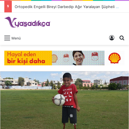
Ortopedik Engelli Bireyi Darbedip Ağır Yaralayan Şüpheli Tutuklandı
Giriş 
A
Menü