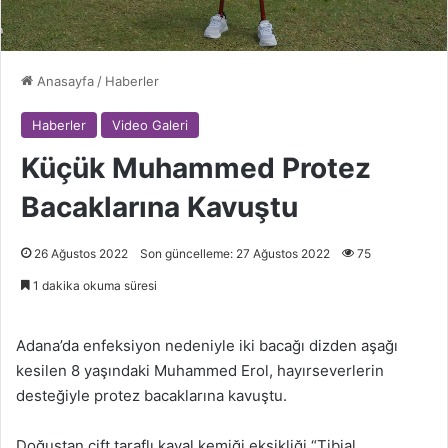
Anasayfa
/
Haberler
Haberler
Video Galeri
Küçük Muhammed Protez
Bacaklarına Kavuştu
26 Ağustos 2022
Son güncelleme: 27 Ağustos 2022
75
1 dakika okuma süresi
Adana’da enfeksiyon nedeniyle iki bacağı dizden aşağı
kesilen 8 yaşındaki Muhammed Erol, hayırseverlerin
desteğiyle protez bacaklarına kavuştu.
Doğuştan çift taraflı kaval kemiği eksikliği “Tibial