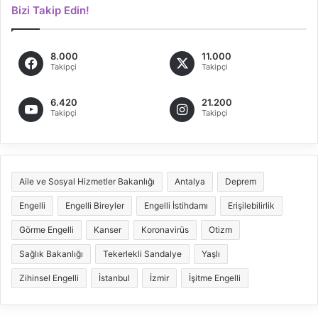
Bizi Takip Edin!
8.000
11.000
Takipçi
Takipçi
6.420
21.200
Takipçi
Takipçi
Aile ve Sosyal Hizmetler Bakanlığı
Antalya
Deprem
Engelli
Engelli Bireyler
Engelli İstihdamı
Erişilebilirlik
Görme Engelli
Kanser
Koronavirüs
Otizm
Sağlık Bakanlığı
Tekerlekli Sandalye
Yaşlı
Zihinsel Engelli
İstanbul
İzmir
İşitme Engelli