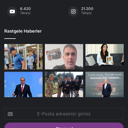
6.420
21.200
Takipçi
Takipçi
Rastgele Haberler
E-
Posta
adresinizi