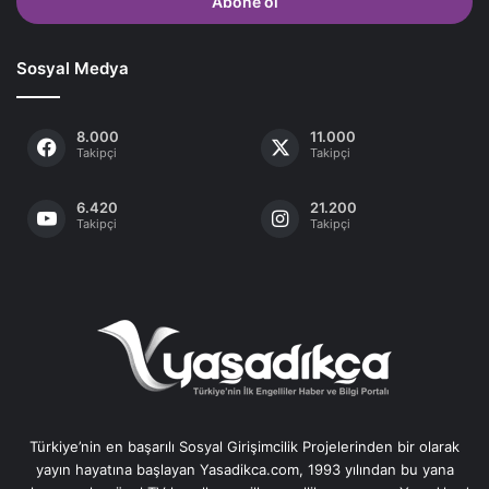
giriniz
Sosyal Medya
8.000
11.000
Takipçi
Takipçi
6.420
21.200
Takipçi
Takipçi
Türkiye’nin en başarılı Sosyal Girişimcilik Projelerinden bir olarak
yayın hayatına başlayan Yasadikca.com, 1993 yılından bu yana