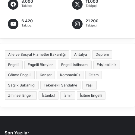
8.000
11.000
Takipçi
Takipçi
6.420
21.200
Takipçi
Takipçi
Aile ve Sosyal Hizmetler Bakanlığı
Antalya
Deprem
Engelli
Engelli Bireyler
Engelli İstihdamı
Erişilebilirlik
Görme Engelli
Kanser
Koronavirüs
Otizm
Sağlık Bakanlığı
Tekerlekli Sandalye
Yaşlı
Zihinsel Engelli
İstanbul
İzmir
İşitme Engelli
Son Yazılar