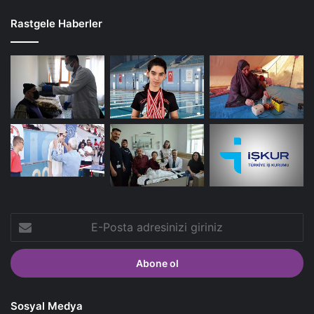
Rastgele Haberler
E-
Posta
adresinizi
giriniz
Sosyal Medya