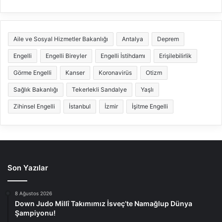
Aile ve Sosyal Hizmetler Bakanlığı
Antalya
Deprem
Engelli
Engelli Bireyler
Engelli İstihdamı
Erişilebilirlik
Görme Engelli
Kanser
Koronavirüs
Otizm
Sağlık Bakanlığı
Tekerlekli Sandalye
Yaşlı
Zihinsel Engelli
İstanbul
İzmir
İşitme Engelli
Son Yazılar
8 Ağustos 2026
Down Judo Millî Takımımız İsveç’te Namağlup Dünya
Şampiyonu!