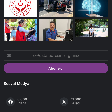
E-
Posta
adresinizi
giriniz
Sosyal Medya
8.000
11.000
Takipçi
Takipçi