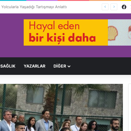
F
 Yolcularla Yaşadığı Tartışmayı Anlattı
SAĞLIK
YAZARLAR
DİĞER