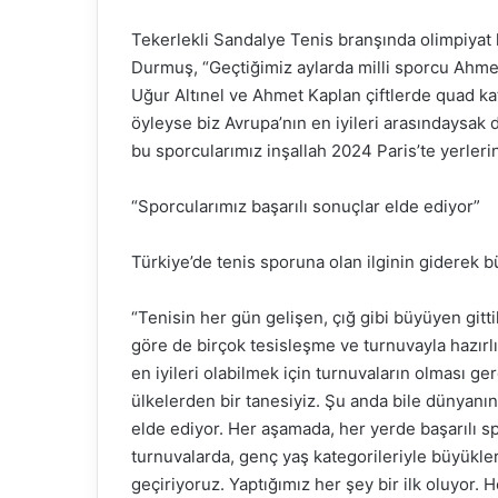
Tekerlekli Sandalye Tenis branşında olimpiyat
Durmuş, “Geçtiğimiz aylarda milli sporcu Ahme
Uğur Altınel ve Ahmet Kaplan çiftlerde quad kate
öyleyse biz Avrupa’nın en iyileri arasındaysak d
bu sporcularımız inşallah 2024 Paris’te yerleri
“Sporcularımız başarılı sonuçlar elde ediyor”
Türkiye’de tenis sporuna olan ilginin giderek
“Tenisin her gün gelişen, çığ gibi büyüyen git
göre de birçok tesisleşme ve turnuvayla hazırlı
en iyileri olabilmek için turnuvaların olması ge
ülkelerden bir tanesiyiz. Şu anda bile dünyanın
elde ediyor. Her aşamada, her yerde başarılı sp
turnuvalarda, genç yaş kategorileriyle büyükle
geçiriyoruz. Yaptığımız her şey bir ilk oluyor.