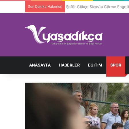
Son Dakika Haberleri
Şoför Gökçe Sivas’ta Görme Engelli
ANASAYFA
HABERLER
EĞITIM
SPOR