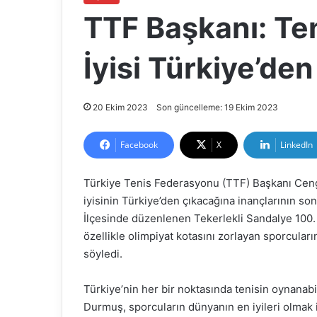
TTF Başkanı: Te
İyisi Türkiye’de
20 Ekim 2023
Son güncelleme: 19 Ekim 2023
Facebook
X
LinkedIn
Türkiye Tenis Federasyonu (TTF) Başkanı Ceng
iyisinin Türkiye’den çıkacağına inançlarının s
İlçesinde düzenlenen Tekerlekli Sandalye 100. 
özellikle olimpiyat kotasını zorlayan sporcuların 
söyledi.
Türkiye’nin her bir noktasında tenisin oynanabi
Durmuş, sporcuların dünyanın en iyileri olmak içi