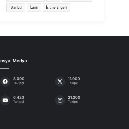
İstanbul
İzmir
İşitme Engelli
osyal Medya
8.000
11.000
Takipçi
Takipçi
6.420
21.200
Takipçi
Takipçi