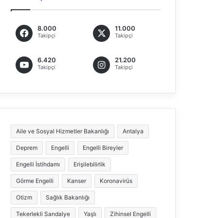
8.000
11.000
Takipçi
Takipçi
6.420
21.200
Takipçi
Takipçi
Aile ve Sosyal Hizmetler Bakanlığı
Antalya
Deprem
Engelli
Engelli Bireyler
Engelli İstihdamı
Erişilebilirlik
Görme Engelli
Kanser
Koronavirüs
Otizm
Sağlık Bakanlığı
Tekerlekli Sandalye
Yaşlı
Zihinsel Engelli