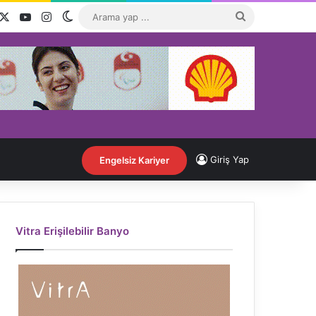
acebook
X
YouTube
Instagram
Dış görünümü değiştir
Arama
yap
...
Giriş Yap
Engelsiz Kariyer
Vitra Erişilebilir Banyo