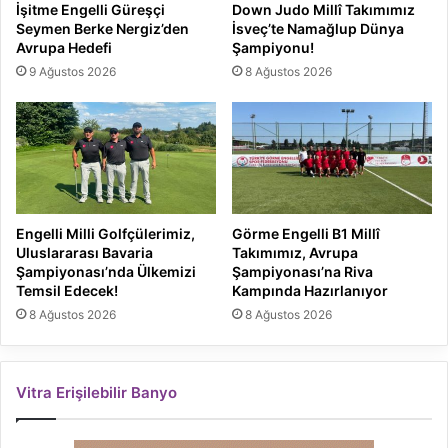
İşitme Engelli Güreşçi
Down Judo Millî Takımımız
Seymen Berke Nergiz’den
İsveç’te Namağlup Dünya
Avrupa Hedefi
Şampiyonu!
9 Ağustos 2026
8 Ağustos 2026
Engelli Milli Golfçülerimiz,
Görme Engelli B1 Millî
Uluslararası Bavaria
Takımımız, Avrupa
Şampiyonası’nda Ülkemizi
Şampiyonası’na Riva
Temsil Edecek!
Kampında Hazırlanıyor
8 Ağustos 2026
8 Ağustos 2026
Vitra Erişilebilir Banyo