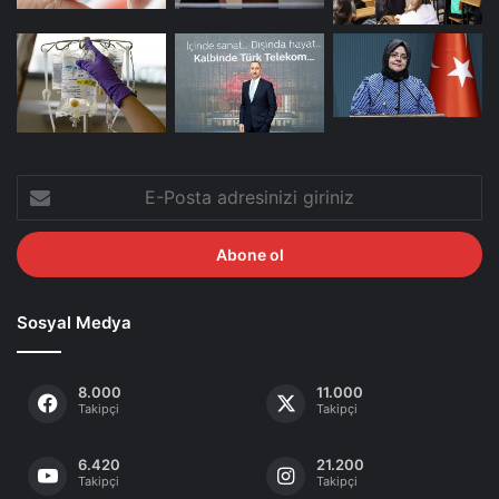
E-
Posta
adresinizi
giriniz
Sosyal Medya
8.000
11.000
Takipçi
Takipçi
6.420
21.200
Takipçi
Takipçi