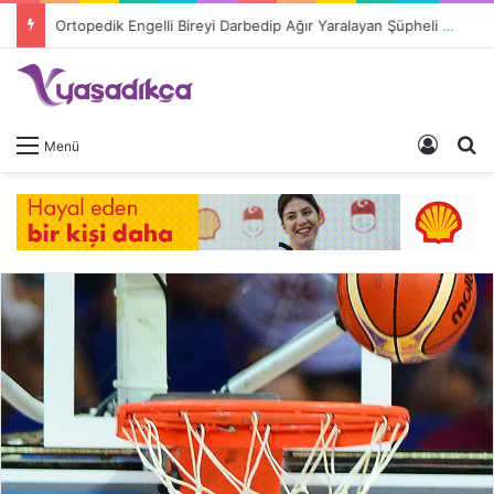
Ortopedik Engelli Bireyi Darbedip Ağır Yaralayan Şüpheli Tutuklandı
Giriş 
A
Menü