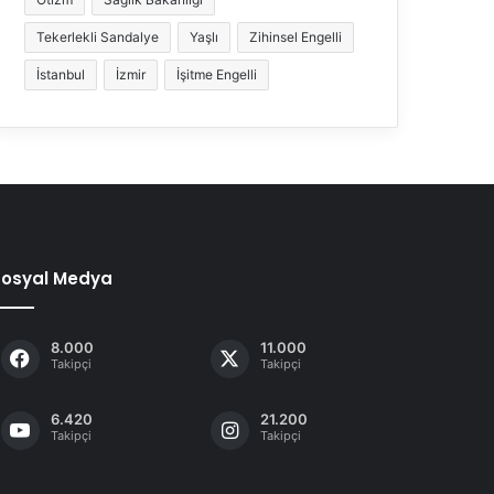
Tekerlekli Sandalye
Yaşlı
Zihinsel Engelli
İstanbul
İzmir
İşitme Engelli
Sosyal Medya
8.000
11.000
Takipçi
Takipçi
6.420
21.200
Takipçi
Takipçi