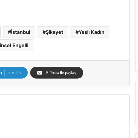
İstanbul
Şikayet
Yaşlı Kadın
insel Engelli
LinkedIn
E-Posta ile paylaş