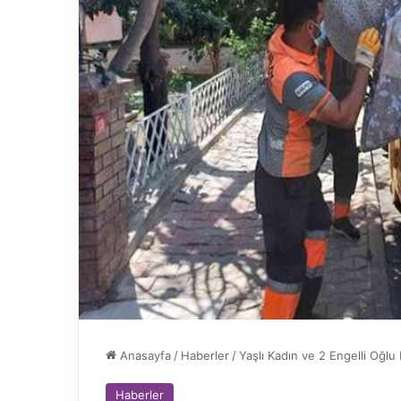
Anasayfa
/
Haberler
/
Yaşlı Kadın ve 2 Engelli Oğlu
Haberler