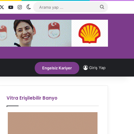
acebook
X
YouTube
Instagram
Dış görünümü değiştir
Arama
yap
...
Giriş Yap
Engelsiz Kariyer
Vitra Erişilebilir Banyo