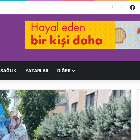
F
Ağır Yaralayan Şüpheli Tutuklandı
SAĞLIK
YAZARLAR
DİĞER