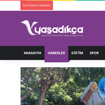
Son Dakika Haberleri
Ortopedik Engelli Bireyi Darbedip 
ANASAYFA
HABERLER
EĞITIM
SPOR