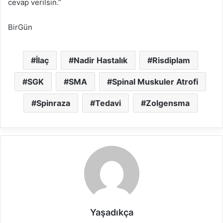
cevap verilsin.”
BirGün
İlaç
Nadir Hastalık
Risdiplam
SGK
SMA
Spinal Muskuler Atrofi
Spinraza
Tedavi
Zolgensma
Yaşadıkça