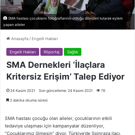
SMA hastası çocukların fotoğraflarının olduğu dövizleri tutarak eylem
yapan aileler
Anasayfa
/
Engelli Hakları
Engelli Hakları
Röportaj
Sağlık
SMA Dernekleri ‘İlaçlara
Kritersiz Erişim’ Talep Ediyor
24 Kasım 2021
Son güncelleme: 24 Kasım 2021
76
2 dakika okuma süresi
SMA hastası çocuğu olan aileler, çocuklarının etkili
tedaviye ulaşması için kampanyalar düzenliyor,
“Çocuklarımız ölmesin” diyor. Türkiye’de Spinraza ilacı,