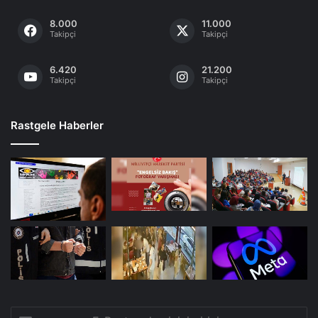
8.000
11.000
Takipçi
Takipçi
6.420
21.200
Takipçi
Takipçi
Rastgele Haberler
E-