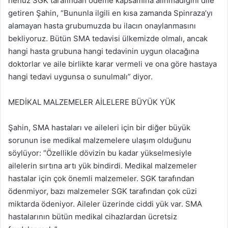
henüz SGK tarafından ödeme kapsamına alınmadığını dile
getiren Şahin, “Bununla ilgili en kısa zamanda Spinraza’yı
alamayan hasta grubumuzda bu ilacın onaylanmasını
bekliyoruz. Bütün SMA tedavisi ülkemizde olmalı, ancak
hangi hasta grubuna hangi tedavinin uygun olacağına
doktorlar ve aile birlikte karar vermeli ve ona göre hastaya
hangi tedavi uygunsa o sunulmalı” diyor.
MEDİKAL MALZEMELER AİLELERE BÜYÜK YÜK
Şahin, SMA hastaları ve aileleri için bir diğer büyük
sorunun ise medikal malzemelere ulaşım olduğunu
söylüyor: “Özellikle dövizin bu kadar yükselmesiyle
ailelerin sırtına artı yük bindirdi. Medikal malzemeler
hastalar için çok önemli malzemeler. SGK tarafından
ödenmiyor, bazı malzemeler SGK tarafından çok cüzi
miktarda ödeniyor. Aileler üzerinde ciddi yük var. SMA
hastalarının bütün medikal cihazlardan ücretsiz