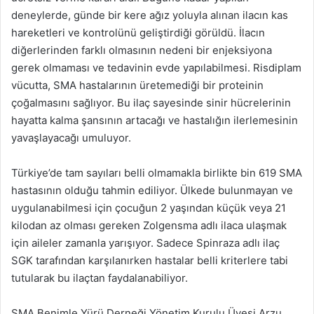
deneylerde, günde bir kere ağız yoluyla alınan ilacın kas
hareketleri ve kontrolünü geliştirdiği görüldü. İlacın
diğerlerinden farklı olmasının nedeni bir enjeksiyona
gerek olmaması ve tedavinin evde yapılabilmesi. Risdiplam
vücutta, SMA hastalarının üretemediği bir proteinin
çoğalmasını sağlıyor. Bu ilaç sayesinde sinir hücrelerinin
hayatta kalma şansının artacağı ve hastalığın ilerlemesinin
yavaşlayacağı umuluyor.
Türkiye’de tam sayıları belli olmamakla birlikte bin 619 SMA
hastasının olduğu tahmin ediliyor. Ülkede bulunmayan ve
uygulanabilmesi için çocuğun 2 yaşından küçük veya 21
kilodan az olması gereken Zolgensma adlı ilaca ulaşmak
için aileler zamanla yarışıyor. Sadece Spinraza adlı ilaç
SGK tarafından karşılanırken hastalar belli kriterlere tabi
tutularak bu ilaçtan faydalanabiliyor.
SMA Benimle Yürü Derneği Yönetim Kurulu Üyesi Arzu