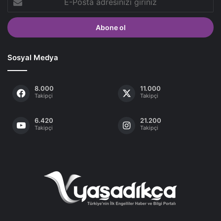
Posta
adresinizi
giriniz
Sosyal Medya
8.000
11.000
Takipçi
Takipçi
6.420
21.200
Takipçi
Takipçi