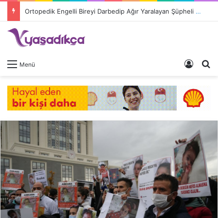
Ortopedik Engelli Bireyi Darbedip Ağır Yaralayan Şüpheli Tutuklandı
Giriş 
A
Menü